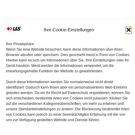
[ Inhalte folgen noch … ]
Ihre Cookie-Einstellungen
Ihre Privatsphäre
Wenn Sie eine Website besuchen, kann diese Informationen über Ihren
Browser abrufen oder speichern. Dies geschieht meist in Form von Cookies.
Hierbei kann es sich um Informationen über Sie, Ihre Einstellungen oder Ihr
Gerät handeln. Meist werden die Informationen verwendet, um die
erwartungsgemäße Funktion der Website zu gewährleisten.
Durch diese Informationen werden Sie normalerweise nicht direkt
identifiziert. Dadurch kann Ihnen aber ein personalisierteres Web-Erlebnis
Ihr Partner für hochpräzise Kunststoffteile.
geboten werden. Da wir Ihr Recht auf Datenschutz respektieren, können Sie
sich entscheiden, bestimmte Arten von Cookies nicht zulassen. Klicken Sie
auf die verschiedenen Kategorieüberschriften, um mehr zu erfahren und
unsere Standardeinstellungen zu ändern. Die Blockierung bestimmter Arten
von Cookies kann jedoch zu einer beeinträchtigten Erfahrung mit der von
© 2026
L&S Technische Kunststoffteile GmbH
uns zur Verfügung gestellten Website und Dienste führen.
Schönbornstraße 1b
69242 Mühlhausen
info@lus-ktechnik.de