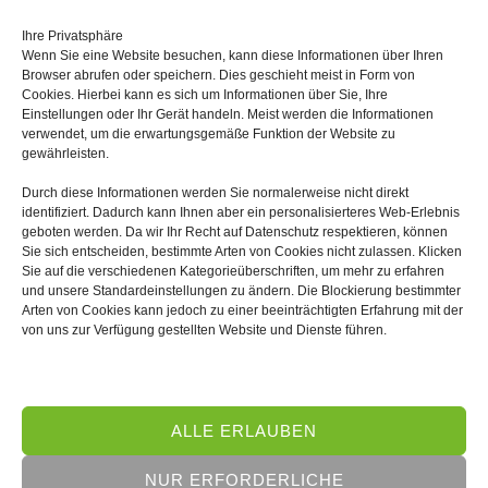
Ihre Privatsphäre
Wenn Sie eine Website besuchen, kann diese Informationen über Ihren
Browser abrufen oder speichern. Dies geschieht meist in Form von
Cookies. Hierbei kann es sich um Informationen über Sie, Ihre
Einstellungen oder Ihr Gerät handeln. Meist werden die Informationen
verwendet, um die erwartungsgemäße Funktion der Website zu
gewährleisten.
Durch diese Informationen werden Sie normalerweise nicht direkt
identifiziert. Dadurch kann Ihnen aber ein personalisierteres Web-Erlebnis
geboten werden. Da wir Ihr Recht auf Datenschutz respektieren, können
Ihr Partner für hochpräzise Kunststoffteile.
Sie sich entscheiden, bestimmte Arten von Cookies nicht zulassen. Klicken
Sie auf die verschiedenen Kategorieüberschriften, um mehr zu erfahren
und unsere Standardeinstellungen zu ändern. Die Blockierung bestimmter
Arten von Cookies kann jedoch zu einer beeinträchtigten Erfahrung mit der
von uns zur Verfügung gestellten Website und Dienste führen.
© 2026
L&S Technische Kunststoffteile GmbH
Schönbornstraße 1b
69242 Mühlhausen
info@lus-ktechnik.de
ALLE ERLAUBEN
Datenschutz
NUR ERFORDERLICHE